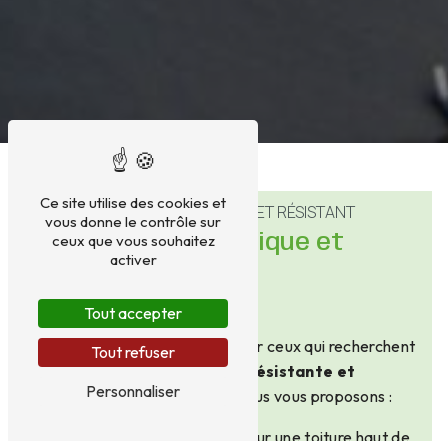
Ce site utilise des cookies et
L’ARDOISE, UN MATÉRIAU NOBLE ET RÉSISTANT
vous donne le contrôle sur
ceux que vous souhaitez
Une toiture esthétique et
activer
performante
Tout accepter
L’
ardoise
est un choix idéal pour ceux qui recherchent
Tout refuser
une toiture à la fois
élégante, résistante et
Personnaliser
durable
. Chez
RJ Concept
, nous vous proposons :
✅
Des ardoises naturelles
pour une toiture haut de