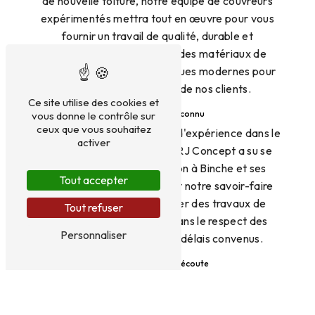
de nouvelle toiture, notre équipe de couvreurs
expérimentés mettra tout en œuvre pour vous
fournir un travail de qualité, durable et
esthétique. Nous utilisons des matériaux de
haute qualité et des techniques modernes pour
garantir la satisfaction de nos clients.
Ce site utilise des cookies et
Un savoir-faire reconnu
vous donne le contrôle sur
ceux que vous souhaitez
Fort de nombreuses années d'expérience dans le
activer
domaine de la couverture, RJ Concept a su se
forger une solide réputation à Binche et ses
Tout accepter
environs. Notre expertise et notre savoir-faire
nous permettent de réaliser des travaux de
Tout refuser
toiture de haute qualité, dans le respect des
Personnaliser
normes en vigueur et des délais convenus.
Un service client à l'écoute
Chez RJ Concept, la satisfaction de nos clients
est notre priorité. Nous mettons un point